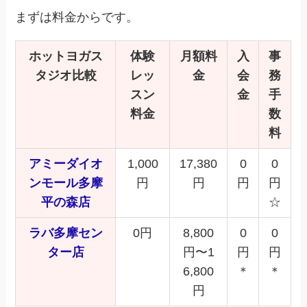
まずは料金からです。
ホットヨガス
体験
月額料
入
事
タジオ比較
レッ
金
会
務
スン
金
手
料金
数
料
アミーダイオ
1,000
17,380
0
0
ンモール多摩
円
円
円
円
平の森店
☆
ラバ多摩セン
0円
8,800
0
0
ター店
円〜1
円
円
6,800
＊
＊
円