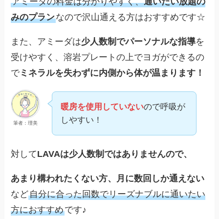
アミーダの料金は分かりやすく、
通いたい放題の
みのプラン
なので沢山通える方はおすすめです☆
また、アミーダは
少人数制でパーソナルな指導
を
受けやすく、溶岩プレートの上でヨガができるの
で
ミネラルを失わずに内側から体が温まります！
暖房を使用していない
ので呼吸が
しやすい！
筆者：理美
対して
LAVAは少人数制ではありませんので、
あまり構われたくない方、月に数回しか通えない
など
自分に合った回数でリーズナブルに通いたい
方におすすめ
です♪