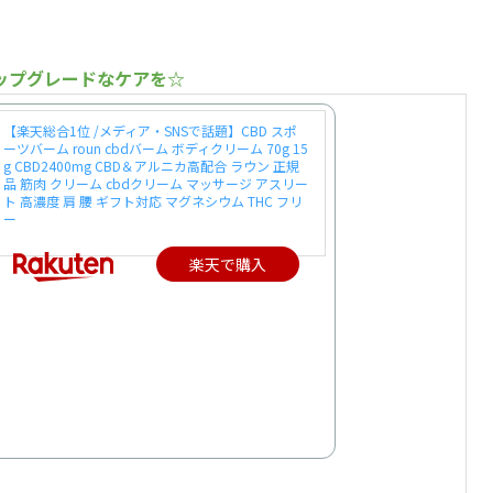
ップグレードなケアを☆
【楽天総合1位 /メディア・SNSで話題】CBD スポ
ーツバーム roun cbdバーム ボディクリーム 70g 15
g CBD2400mg CBD＆アルニカ高配合 ラウン 正規
品 筋肉 クリーム cbdクリーム マッサージ アスリー
ト 高濃度 肩 腰 ギフト対応 マグネシウム THC フリ
ー
楽天で購入