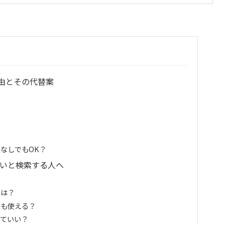
由とその代替案
？
なしでもOK？
ないと検索する人へ
とは？
にも使える？
っていい？