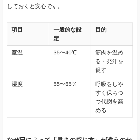
しておくと安心です。
項目
一般的な設
目的
定
室温
35〜40℃
筋肉を温め
る・発汗を
促す
湿度
55〜65％
呼吸をしや
すく保ちつ
つ代謝を高
める
なぜ日によって「暑さの感じ方」が違うのか