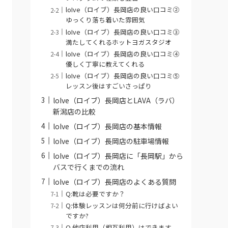
loIve（ロイブ）長岡店の良い口コミ②
ゆっくり落ち着いた雰囲気
loIve（ロイブ）長岡店の良い口コミ③
満たしてくれるホットヨガスタジオ
loIve（ロイブ）長岡店の良い口コミ④
優しく丁寧に教えてくれる
loIve（ロイブ）長岡店の良い口コミ⑤
レッスン後はすごいさっぱり
loIve（ロイブ）長岡店とLAVA（ラバ）
新潟店の比較
loIve（ロイブ）長岡店の基本情報
loIve（ロイブ）長岡店の駐車場情報
loIve（ロイブ）長岡店に「長岡駅」から
バスで行くまでの流れ
loIve（ロイブ）長岡店のよくある質問
Q:靴は必要ですか？
Q:体験レッスンは何分前に行けばよい
ですか?
Q.他店利用（相互利用）はできます