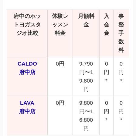
府中
のホッ
体験レ
月額料
入
事
トヨガスタ
ッスン
金
会
務
ジオ比較
料金
金
手
数
料
CALDO
0円
9,790
0
0
府中店
円〜1
円
円
9,800
*
*
円
LAVA
0円
9,800
0
0
府中店
円〜1
円
円
6,800
*
*
円