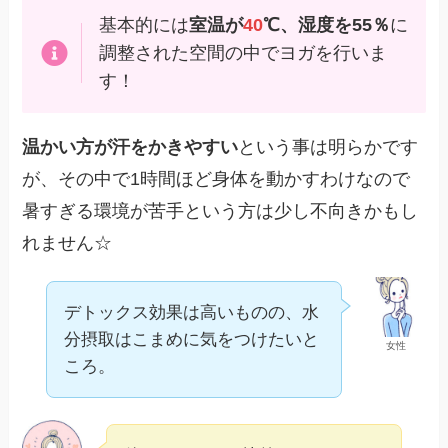
基本的には
室温が
40
℃、湿度を55％
に
調整された空間の中でヨガを行いま
す！
温かい方が汗をかきやすい
という事は明らかです
が、その中で1時間ほど身体を動かすわけなので
暑すぎる環境が苦手という方は少し不向きかもし
れません☆
デトックス効果は高いものの、水
分摂取はこまめに気をつけたいと
女性
ころ。