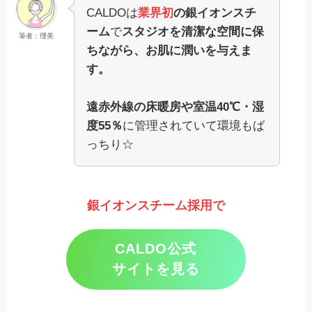
CALDOは
業界初
の銀イオンスチ
ーム
で
スタジオを清潔な空間に保
筆者：理美
ちながら、お肌に潤いを与えま
す。
遠赤外線の床暖房や室温40℃・湿
度55％
に管理されていて環境もば
っちり☆
銀イオンスチーム採用で
CALDO公式
サイトを見る