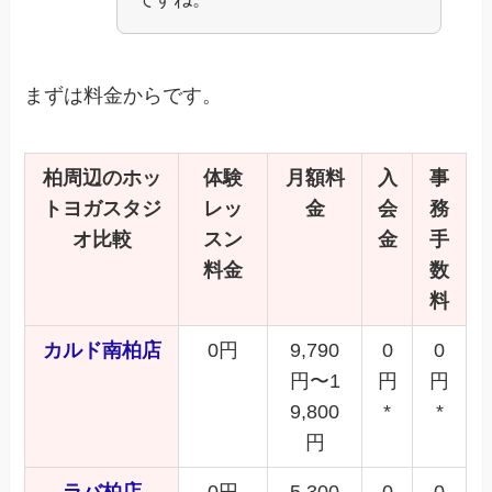
まずは料金からです。
柏周辺
のホッ
体験
月額料
入
事
トヨガスタジ
レッ
金
会
務
オ比較
スン
金
手
料金
数
料
カルド南柏店
0円
9,790
0
0
円〜1
円
円
9,800
*
*
円
ラバ柏店
0円
5,300
0
0