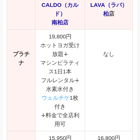
CALDO（カル
LAVA（ラバ）
ド）
柏
店
南柏店
19,800円
ホットヨガ受け
プラチ
放題∔
なし
ナ
マシンピラティ
ス1日1本
フルレンタル∔
水素水付き
ウェルチケ
1枚
付き
∔料金で全店利
用可
15,950円
16,800円