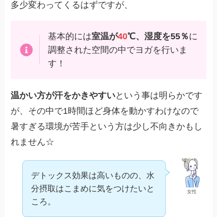
多少変わってくるはずですが、
基本的には
室温が
40
℃、湿度を55％
に
調整された空間の中でヨガを行いま
す！
温かい方が汗をかきやすい
という事は明らかです
が、その中で1時間ほど身体を動かすわけなので
暑すぎる環境が苦手という方は少し不向きかもし
れません☆
デトックス効果は高いものの、水
分摂取はこまめに気をつけたいと
女性
ころ。