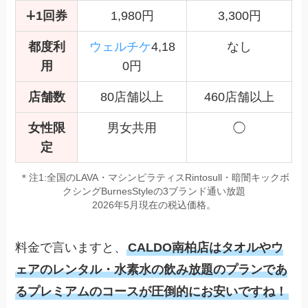
∔1回券
1,980円
3,300円
都度利
ウェルチケ
4,18
なし
用
0円
店舗数
80店舗以上
460店舗以上
女性限
男女共用
◯
定
＊注1:全国のLAVA・マシンピラティスRintosull・暗闇キックボ
クシングBurnesStyleの3ブランド通い放題
2026年5月現在の税込価格。
料金で言いますと、
CALDO南柏店はタオルやウ
ェアのレンタル・水素水の飲み放題のプランであ
るプレミアムのコースが圧倒的にお安いですね！