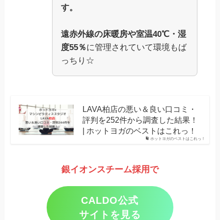
す。
遠赤外線の床暖房や室温40℃・湿
度55％
に管理されていて環境もば
っちり☆
LAVA柏店の悪い＆良い口コミ・
評判を252件から調査した結果！
| ホットヨガのベストはこれっ！
ホットヨガのベストはこれっ！
銀イオンスチーム採用で
CALDO公式
サイトを見る