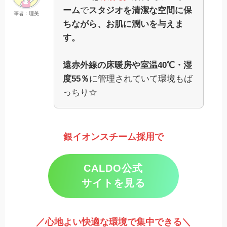
ーム
で
スタジオを清潔な空間に保
筆者：理美
ちながら、お肌に潤いを与えま
す。
遠赤外線の床暖房や室温40℃・湿
度55％
に管理されていて環境もば
っちり☆
銀イオンスチーム採用で
CALDO公式
サイトを見る
／心地よい快適な環境で集中できる＼