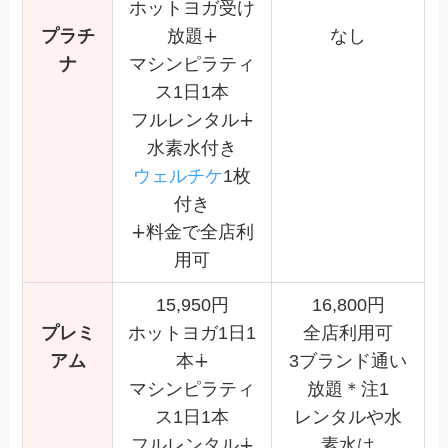
ホットヨガ受け
プラチ
放題∔
なし
ナ
マシンピラティ
ス1日1本
フルレンタル∔
水素水付き
ウェルチケ
1枚
付き
∔料金で全店利
用可
15,950円
16,800円
プレミ
ホットヨガ1日1
全店利用可
アム
本∔
3ブランド通い
マシンピラティ
放題＊注1
ス1日1本
レンタルや水
フルレンタル∔
素水は