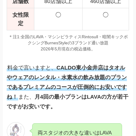
店舗数
80店舗以上
460店舗以上
女性限
◯
◯
定
＊注1:全国のLAVA・マシンピラティスRintosull・暗闇キックボ
クシングBurnesStyleの3ブランド通い放題
2026年5月現在の税込価格。
料金で言いますと、
CALDO東小金井店はタオル
やウェアのレンタル・水素水の飲み放題のプラン
であるプレミアムのコースが圧倒的にお安いです
ね！
また、
月4回の最小プランはLAVAの方が若干
ですがお安いです。
両スタジオの大きな違いはLAVA