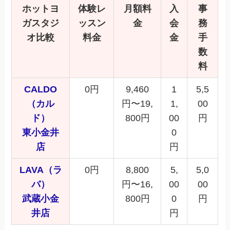
ホットヨ
体験レ
月額料
入
事
ガスタジ
ッスン
金
会
務
オ比較
料金
金
手
数
料
CALDO
0円
9,460
1
5,5
（カル
円〜19,
1,
00
ド）
800円
00
円
東小金井
0
店
円
LAVA（ラ
0円
8,800
5,
5,0
バ）
円〜16,
00
00
武蔵小金
800円
0
円
井店
円