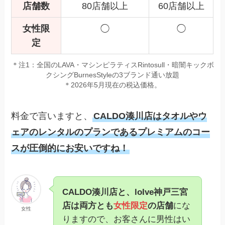
店舗数
80店舗以上
60店舗以上
女性限
◯
◯
定
＊注1：全国のLAVA・マシンピラティスRintosull・暗闇キックボ
クシングBurnesStyleの3ブランド通い放題
＊2026年5月現在の税込価格。
料金で言いますと、
CALDO湊川店はタオルやウ
ェアのレンタルのプランであるプレミアムのコー
スが圧倒的にお安いですね！
CALDO湊川店と、loIve神戸三宮
店は両方とも
女性限定
の店舗
にな
女性
りますので、お客さんに男性はい