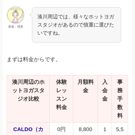
湊川周辺では、様々なホットヨガ
スタジオがあるので慎重に選びた
筆者：理美
いですね。
まずは料金からです。
湊川周辺
のホ
体験
月額料
入
事
ットヨガスタ
レッ
金
会
務
ジオ比較
スン
金
手
料金
数
料
CALDO（カ
0円
8,800
1
5,5