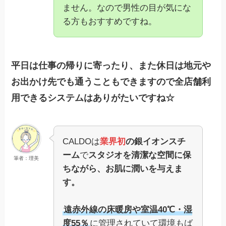
ません。なので男性の目が気にな
る方もおすすめですね。
平日は仕事の帰りに寄ったり、また休日は地元や
お出かけ先でも通うこともできますので全店舗利
用できるシステムはありがたいですね☆
CALDOは
業界初
の銀イオンスチ
ーム
で
スタジオを清潔な空間に保
筆者：理美
ちながら、お肌に潤いを与えま
す。
遠赤外線の床暖房や室温40℃・湿
度55％
に管理されていて環境もば