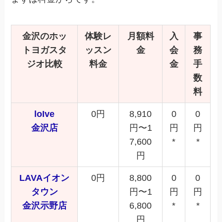
金沢
のホッ
体験レ
月額料
入
事
トヨガスタ
ッスン
金
会
務
ジオ比較
料金
金
手
数
料
loIve
0円
8,910
0
0
金沢店
円〜1
円
円
7,600
*
*
円
LAVAイオン
0円
8,800
0
0
タウン
円〜1
円
円
金沢示野店
6,800
*
*
円