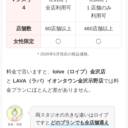
４
全店利用可
１店舗のみ
利用可
店舗数
60店舗以上
460店舗以上
女性限定
◯
◯
＊2026年5月現在の税込価格。
料金で言いますと、
loIve（ロイブ）金沢店
と
LAVA（ラバ）イオンタウン金沢示野店
では料
金プランにほとんど差がありません。
両スタジオの大きな違いはロイブ
ですと
どのプランでも全店舗通え
筆者：理美