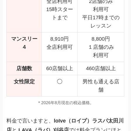
全店利用可
2店舗のみ
15時スター
利用可
トまで
平日17時までの
レッスン
マンスリー
8,910円
8,800円
４
全店利用可
１店舗のみ
利用可
店舗数
60店舗以上
460店舗以上
女性限定
◯
男性も通える店
舗
＊2026年8月現在の税込価格。
料金で言いますと、
loIve（ロイブ）ラスパ太田川
店
と
LAVA（ラバ）刈谷店
では料金プランにほと