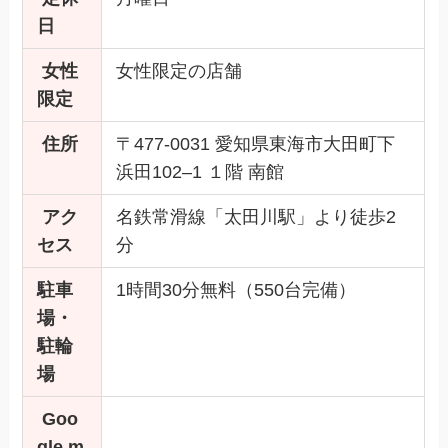
日
女性
女性限定の店舗
限定
住所
〒477-0031 愛知県東海市大田町下
浜田102–1 １階 南館
アク
名鉄常滑線「太田川駅」より徒歩2
セス
分
駐車
1時間30分無料（550台完備）
場・
駐輪
場
Goo
gle m