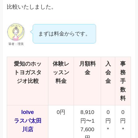
比較いたしました。
まずは料金からです。
筆者：理美
愛知
のホッ
体験レ
月額料
入
事
トヨガスタ
ッスン
金
会
務
ジオ比較
料金
金
手
数
料
loIve
0円
8,910
0
0
ラスパ太田
円〜1
円
円
川店
7,600
*
*
円