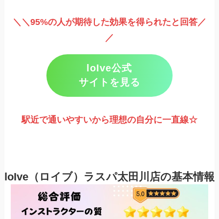
＼＼95%の人が期待した効果を得られたと回答／
／
loIve公式
サイトを見る
駅近で通いやすいから理想の自分に一直線
☆
loIve（ロイブ）ラスパ太田川店の基本情報