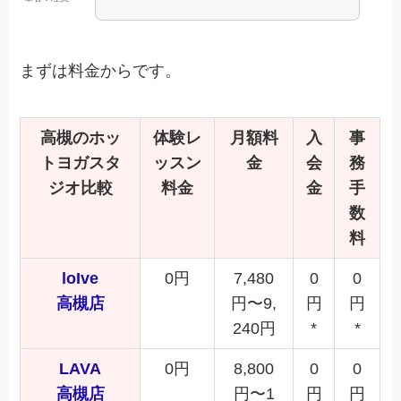
まずは料金からです。
高槻のホッ
体験レ
月額料
入
事
トヨガスタ
ッスン
金
会
務
ジオ比較
料金
金
手
数
料
loIve
0円
7,480
0
0
高槻店
円〜9,
円
円
240円
*
*
LAVA
0円
8,800
0
0
高槻店
円〜1
円
円