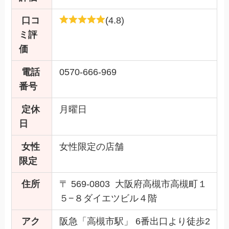
口コ
(4.8)
ミ評
価
電話
0570-666-969
番号
定休
月曜日
日
女性
女性限定の店舗
限定
住所
〒 569-0803 大阪府高槻市高槻町１
５−８ダイエツビル４階
アク
阪急「高槻市駅」 6番出口より徒歩2