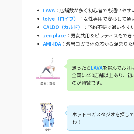
LAVA
：店舗数が多く初心者でも通いやすい
loIve（ロイブ）
：女性専用で安心して通
CALDO（カルド）
：予約不要で通いやす
zen place
：男女共用＆ピラティスもでき
AMI-IDA
：溶岩ヨガで体の芯から温まりた
迷ったら
LAVA
を選んでおけ
全国に450店舗以上あり、
のが特徴です。
筆者：理美
ホットヨガスタジオを探し
わ！
女性