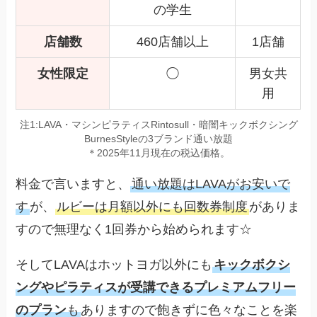
の学生
店舗数
460店舗以上
1店舗
女性限定
◯
男女共
用
注1:LAVA・マシンピラティスRintosull・暗闇キックボクシング
BurnesStyleの3ブランド通い放題
＊2025年11月現在の税込価格。
料金で言いますと、
通い放題はLAVAがお安いで
す
が、
ルビーは月額以外にも回数券制度
がありま
すので無理なく1回券から始められます☆
そしてLAVAはホットヨガ以外にも
キックボクシ
ングやピラティスが受講できるプレミアムフリー
のプラン
も
ありますので飽きずに色々なことを楽