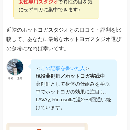
女性専用スタジオ
で異性の目を気
にせずヨガに集中できます♪
近隣のホットヨガスタジオとの口コミ・評判を比
較して、あなたに最適なホットヨガスタジオ選び
の参考になれば幸いです。
＜
この記事を書いた人
＞
現役薬剤師／ホットヨガ実践中
筆者：理美
薬剤師として身体の仕組みを学ぶ
中でホットヨガの効果に注目し、
LAVAとRintosullに週2〜3回通い続
けています。