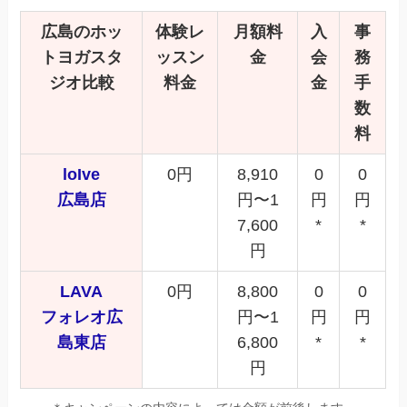
広島のホッ
体験レ
月額料
入
事
トヨガスタ
ッスン
金
会
務
ジオ比較
料金
金
手
数
料
loIve
0円
8,910
0
0
広島店
円〜1
円
円
7,600
*
*
円
LAVA
0円
8,800
0
0
フォレオ広
円〜1
円
円
島東店
6,800
*
*
円