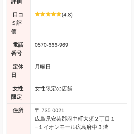
評価
口コ
(4.8)
ミ評
価
電話
0570-666-969
番号
定休
月曜日
日
女性
女性限定の店舗
限定
住所
〒 735-0021
広島県安芸郡府中町大須２丁目１
−１イオンモール広島府中３階