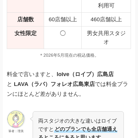
利用可
店舗数
60店舗以上
460店舗以上
女性限定
◯
男女共用スタジ
オ
＊2026年5月現在の税込価格。
料金で言いますと、
loIve（ロイブ）広島店
と
LAVA（ラバ）フォレオ広島東店
では料金プラ
ンにほとんど差がありません。
両スタジオの大きな違いはロイブ
ですと
どのプランでも全店舗通え
筆者：理美
るところにあると思います。