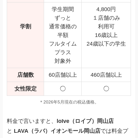
学生期間
4,800円
ずっと
１店舗のみ
学割
通常価格の
利用可
半額
16歳以上
フルタイム
24歳以下の学生
プラス
対象外
店舗数
60店舗以上
460店舗以上
女性限定
◯
◯
＊2026年5月現在の税込価格。
料金で言いますと、
loIve（ロイブ）岡山店
と
LAVA（ラバ）イオンモール岡山店
では料金プ