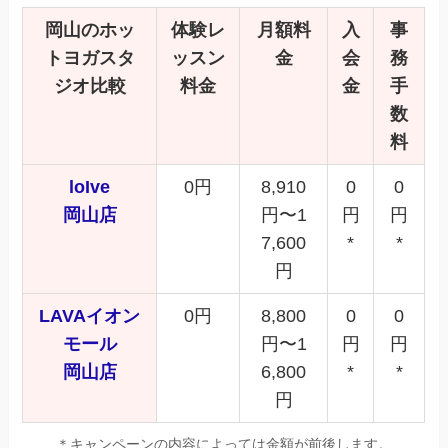
岡山
のホッ
体験レ
月額料
入
事
トヨガスタ
ッスン
金
会
務
ジオ比較
料金
金
手
数
料
loIve
0円
8,910
0
0
岡山店
円〜1
円
円
7,600
*
*
円
LAVAイオン
0円
8,800
0
0
モール
円〜1
円
円
岡山店
6,800
*
*
円
＊キャンペーンの内容によっては金額が前後します。