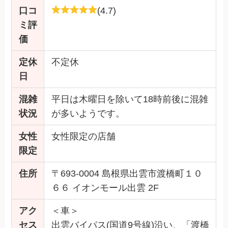
口コ
(4.7)
ミ評
価
定休
不定休
日
混雑
平日は木曜日を除いて18時前後に混雑
状況
が多いようです。
女性
女性限定の店舗
限定
住所
〒693-0004 島根県出雲市渡橋町１０
６６ イオンモール出雲 2F
アク
＜車＞
セス
出雲バイパス(国道9号線)沿い、「渡橋