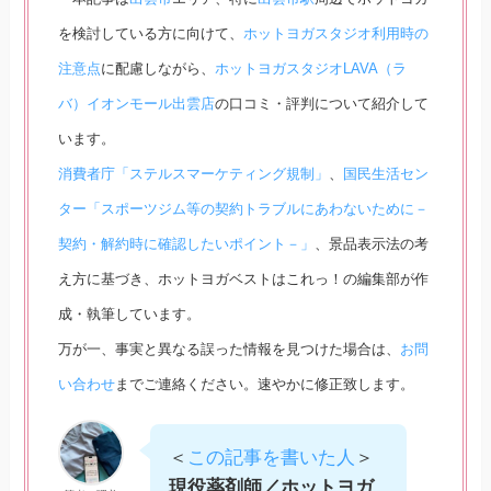
を検討している方に向けて、
ホットヨガスタジオ利用時の
注意点
に配慮しながら、
ホットヨガスタジオLAVA（ラ
バ）イオンモール出雲店
の口コミ・評判について紹介して
います。
消費者庁「ステルスマーケティング規制」
、
国民生活セン
ター「スポーツジム等の契約トラブルにあわないために－
契約・解約時に確認したいポイント－」
、景品表示法の考
え方に基づき、ホットヨガベストはこれっ！の編集部が作
成・執筆しています。
万が一、事実と異なる誤った情報を見つけた場合は、
お問
い合わせ
までご連絡ください。速やかに修正致します。
＜
この記事を書いた人
＞
現役薬剤師／ホットヨガ