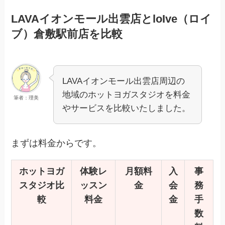
LAVAイオンモール出雲店とloIve（ロイ
ブ）倉敷駅前店を比較
LAVAイオンモール出雲店周辺の
地域のホットヨガスタジオを料金
筆者：理美
やサービスを比較いたしました。
まずは料金からです。
ホットヨガ
体験レ
月額料
入
事
スタジオ比
ッスン
金
会
務
較
料金
金
手
数