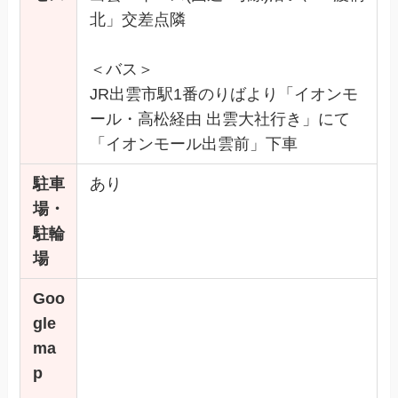
北」交差点隣
＜バス＞
JR出雲市駅1番のりばより「イオンモ
ール・高松経由 出雲大社行き」にて
「イオンモール出雲前」下車
駐車
あり
場・
駐輪
場
Goo
gle
ma
p