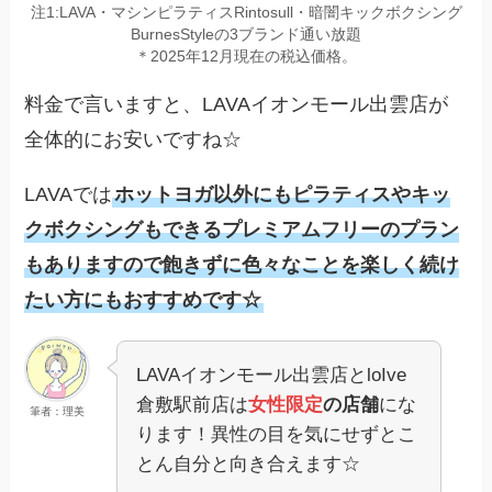
注1:LAVA・マシンピラティスRintosull・暗闇キックボクシング
BurnesStyleの3ブランド通い放題
＊2025年12月現在の税込価格。
料金で言いますと、LAVAイオンモール出雲店が
全体的にお安いですね☆
LAVAでは
ホットヨガ以外にもピラティスやキッ
クボクシングもできるプレミアムフリーのプラン
もありますので飽きずに色々なことを楽しく続け
たい方にもおすすめです☆
LAVAイオンモール出雲店とloIve
倉敷駅前店は
女性限定
の店舗
にな
筆者：理美
ります！異性の目を気にせずとこ
とん自分と向き合えます☆