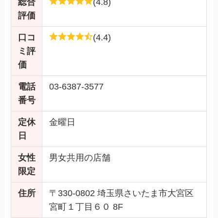
総合
(4.8)
評価
口コ
(4.4)
ミ評
価
電話
03-6387-3577
番号
定休
金曜日
日
女性
男女共用の店舗
限定
住所
〒330-0802 埼玉県さいたま市大宮区
宮町１丁目６０ 8F