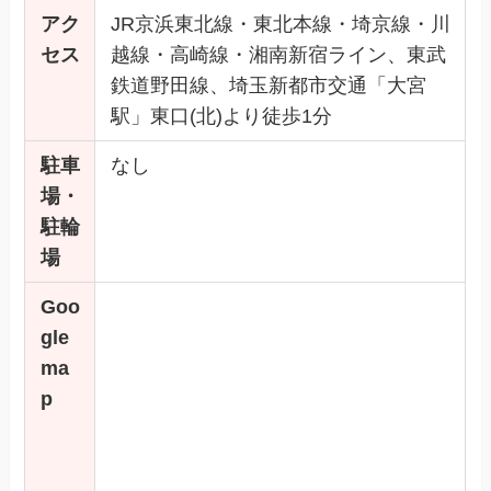
アク
JR京浜東北線・東北本線・埼京線・川
セス
越線・高崎線・湘南新宿ライン、東武
鉄道野田線、埼玉新都市交通「大宮
駅」東口(北)より徒歩1分
駐車
なし
場・
駐輪
場
Goo
gle
ma
p