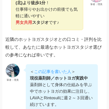
(北)より徒歩1分
！
筆者：理美
仕事帰りやお出かけの前後でも気
軽に通いやすい
男女共用
スタジオ
です♪
近隣のホットヨガスタジオとの口コミ・評判を比
較して、あなたに最適なホットヨガスタジオ選び
の参考になれば幸いです。
＜
この記事を書いた人
＞
現役薬剤師／ホットヨガ実践中
筆者：理美
薬剤師として身体の仕組みを学ぶ
中でホットヨガの効果に注目し、
LAVAとRintosullに週２～３回通い
続けています。