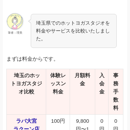
埼玉県でのホットヨガスタジオを
料金やサービスを比較いたしまし
筆者：理美
た。
まずは料金からです。
埼玉のホッ
体験レ
月額料
入
事
トヨガスタジ
ッスン
金
会
務
オ比較
料金
金
手
数
料
ラバ大宮
100円
9,800
0
0
ラクーン店
円〜1
円
円