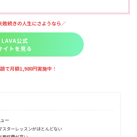
失敗続きの人生にさようなら／
LAVA公式
サイトを見る
題で月額1,980円実施
中
！
ビュー
①マスターレッスンがほとんどない
必要経費が高い