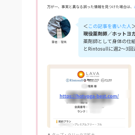
万が一、事実と異なる誤った情報を見つけた場合は、
＜
この記事を書いた人
現役薬剤師／ホットヨ
薬剤師として身体の仕組
筆者：理美
とRintosullに週2
▲ タップ・クリックで拡大