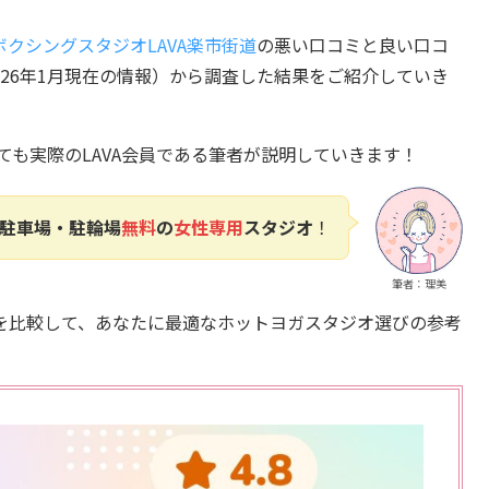
クシングスタジオLAVA楽市街道
の悪い口コミと良い口コ
件（2026年1月現在の情報）から調査した結果をご紹介していき
ても実際のLAVA会員である筆者が説明していきます！
駐車場・駐輪場
無料
の
女性専用
スタジオ
！
筆者：理美
を比較して、あなたに最適なホットヨガスタジオ選びの参考