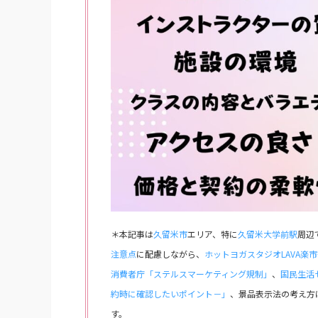
＊本記事は
久留米市
エリア、特に
久留米大学前駅
周辺
注意点
に配慮しながら、
ホットヨガスタジオLAVA楽
消費者庁「ステルスマーケティング規制」
、
国民生活
約時に確認したいポイント－」
、景品表示法の考え方
す。