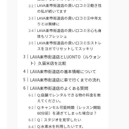
LAVA楽市街道店の良い口コミ②飽き性
の私が続いてます
LAVA楽市街道店の良い口コミ③中年太
りとは無縁に
LAVA楽市街道店の良い口コミ④心も身
体もリフレッシュ
LAVA楽市街道店の良い口コミ⑤ストレ
スをヨガでリセットしてスッキリ
LAVA楽市街道店とLUONTO（ルウォン
ト）久留米店を比較
LAVA楽市街道店の基本情報について
LAVA楽市街道店に車で行くまでの流れ
LAVA楽市街道店のよくある質問
Q:店舗でレンタルできる物の料金を教
えてください。
Q:キャンセル可能時間（レッスン開始
60分前）を過ぎてしまった場合は？
Q：スタジオを見学したい
Q:水素水を利用したいです。