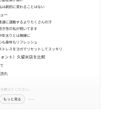
③私は劇的に変わることはない
ビュー
①普通に運動するよりたくさんの汗
②飽き性の私が続いてます
③中年太りとは無縁に
④心も身体もリフレッシュ
⑤ストレスをヨガでリセットしてスッキリ
ルウォント）久留米店を比較
いて
の流れ
金を教えてください。
もっと見る