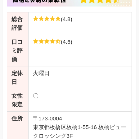
総合
(4.8)
評価
口コ
(4.6)
ミ評
価
定休
火曜日
日
女性
〇
限定
住所
〒173-0004
東京都板橋区板橋1-55-16 板橋ビュー
クロッシング3F