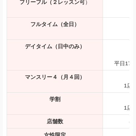
フリーフル（２レッスン可
）
フルタイム（全日）
2
デイタイム（日中のみ）
2
平日17
マンスリー４（月４回）
1店
学割
1店
店舗数
4
女性限定