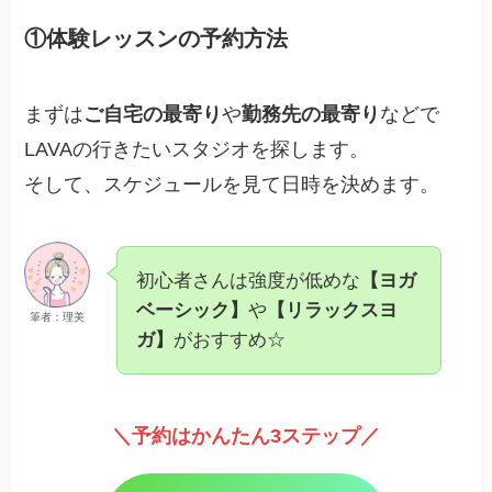
①体験レッスンの予約方法
まずは
ご自宅の最寄り
や
勤務先の最寄り
などで
LAVAの行きたいスタジオを探します。
そして、スケジュールを見て日時を決めます。
初心者さんは強度が低めな
【ヨガ
ベーシック】
や
【リラックスヨ
筆者：理美
ガ】
がおすすめ☆
＼予約はかんたん3ステップ／