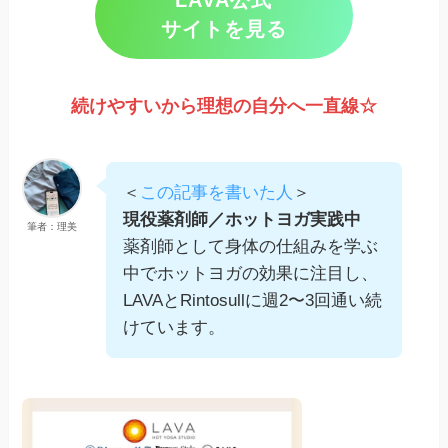
LAVA公式
サイトを見る
続けやすいから理想の自分へ一直線☆
＜
この記事を書いた人
＞
現役薬剤師／ホットヨガ実践中
筆者：理美
薬剤師として身体の仕組みを学ぶ
中でホットヨガの効果に注目し、
LAVAとRintosullに週2〜3回通い続
けています。