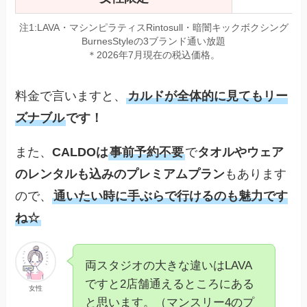
注1:LAVA・マシンピラティスRintosull・暗闇キックボクシング
BurnesStyleの3ブランド通い放題
＊2026年7月現在の税込価格。
料金で言いますと、
カルドが全体的に見てもリー
ズナブル
です！
また、
CALDOは
事前予約不要
で
タオルやウェア
のレンタルも込みのプレミアムプラン
もあります
ので、
通いたい時に手ぶらで行けるのも魅力です
ね☆
両スタジオの大きな違いはLAVA
ですと2店舗通えるところにある
女性
と思います。（マンスリー4のプ