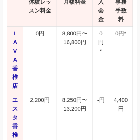
体験レッ
月額料金
入
事務
スン料金
会
手数
金
料
L
0円
8,800円〜
0
0円*
A
16,800円
円
V
*
A
香
椎
店
エ
2,200円
8,250円〜
-円
4,400
ス
13,200円
円
タ
香
椎