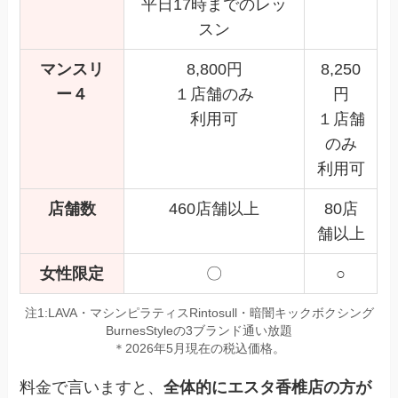
平日17時までのレッ
スン
マンスリ
8,800円
8,250
ー４
１店舗のみ
円
利用可
１店舗
のみ
利用可
店舗数
460店舗以上
80店
舗以上
女性限定
〇
○
注1:LAVA・マシンピラティスRintosull・暗闇キックボクシング
BurnesStyleの3ブランド通い放題
＊2026年5月現在の税込価格。
料金で言いますと、
全体的にエスタ香椎店の方が