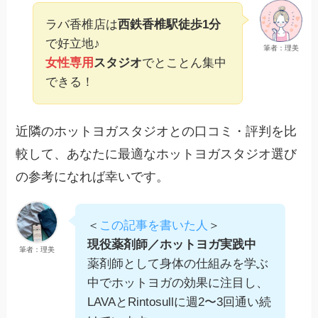
ラバ香椎店は
西鉄香椎駅徒歩1分
で好立地♪
筆者：理美
女性専用
スタジオ
でとことん集中
できる！
近隣のホットヨガスタジオとの口コミ・評判を比
較して、あなたに最適なホットヨガスタジオ選び
の参考になれば幸いです。
＜
この記事を書いた人
＞
現役薬剤師／ホットヨガ実践中
筆者：理美
薬剤師として身体の仕組みを学ぶ
中でホットヨガの効果に注目し、
LAVAとRintosullに週2〜3回通い続