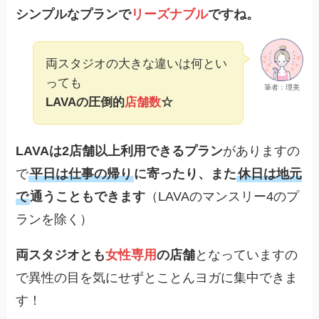
シンプルなプランで
リーズナブル
ですね。
両スタジオの大きな違いは何とい
っても
筆者：理美
LAVAの圧倒的
店舗数
☆
LAVAは2店舗以上利用できるプラン
がありますの
で
平日は仕事の帰り
に寄ったり、また
休日は地元
で
通うこともできます
（LAVAのマンスリー4のプ
ランを除く）
両スタジオとも
女性専用
の店舗
となっていますの
で異性の目を気にせずとことんヨガに集中できま
す！