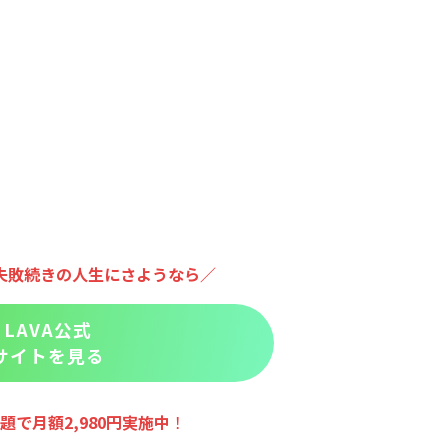
失敗続きの人生にさようなら／
LAVA公式
サイトを見る
題で月額2,980円実施
中
！