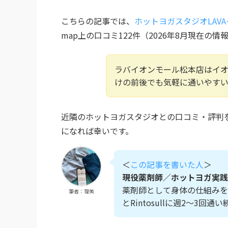
こちらの記事では、
ホットヨガスタジオLAV
map上の口コミ122件（2026年8月現在
ラバイオンモール松本店はイ
けの前後でも気軽に通いやす
近隣のホットヨガスタジオとの口コミ・評判
になれば幸いです。
＜
この記事を書いた人
＞
現役薬剤師／ホットヨガ実践
薬剤師として身体の仕組みを
筆者：理美
とRintosullに週2〜3回