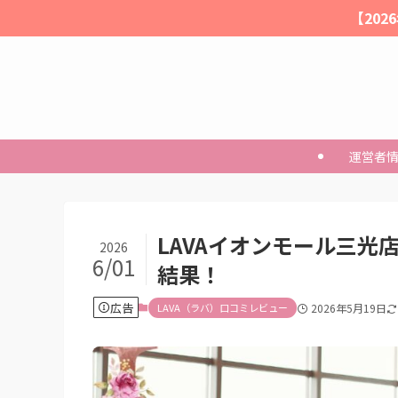
【20
運営者
LAVAイオンモール三光
2026
6/01
結果！
広告
LAVA（ラバ）口コミレビュー
2026年5月19日