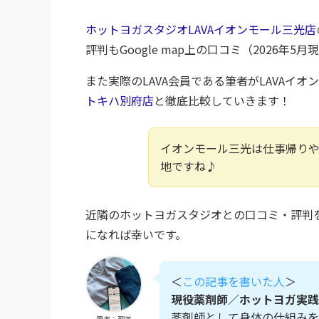
ホットヨガスタジオLAVAイオンモール三光店
評判もGoogle map上の口コミ（2026
また実際のLAVA会員である筆者がLAVAイ
トキハ別府店
と徹底比較していきます！
イオンモール三光は仕事帰り
地ですね♪
近隣のホットヨガスタジオとの口コミ・評判
になれば幸いです。
＜
この記事を書いた人
＞
現役薬剤師／ホットヨガ実践
薬剤師として身体の仕組みを
筆者：理美