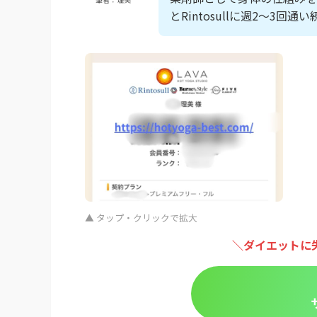
とRintosullに週2〜3回
▲ タップ・クリックで拡大
＼ダイエットに