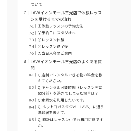
ついて
LAVAイオンモール三光店で体験レッス
ンを受けるまでの流れ
①体験レッスンの予約方法
②予約日にスタジオへ
③レッスン体験
④レッスン終了後
⑤当日入会のご案内
LAVAイオンモール三光店のよくある質
問
Q:店舗でレンタルできる物の料金を教
えてください。
Q:キャンセル可能時間（レッスン開始
60分前）を過ぎてしまった場合は？
Q:水素水を利用したいです。
Q: ホットヨガスタジオ「LAVA」に通う
年齢層を教えて。
Q: 時計はレッスン中でも着用可能です
か。