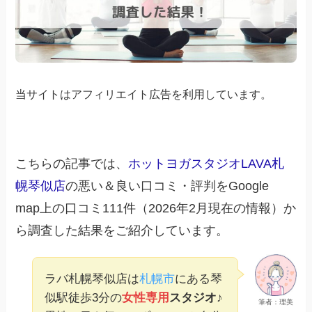
当サイトはアフィリエイト広告を利用しています。
こちらの記事では、
ホットヨガスタジオLAVA札
幌琴似店
の悪い＆良い口コミ・評判をGoogle
map上の口コミ111件（2026年2月現在の情報）か
ら調査した結果をご紹介しています。
ラバ札幌琴似店は
札幌市
にある琴
似駅徒歩3分の
女性専用
スタジオ
♪
筆者：理美