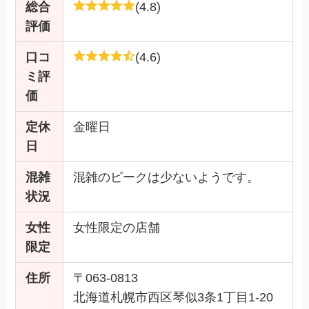
総合
(4.8)
評価
口コ
(4.6)
ミ評
価
定休
金曜日
日
混雑
混雑のピークは少ないようです。
状況
女性
女性限定の店舗
限定
住所
〒063-0813
北海道札幌市西区琴似3条1丁目1-20