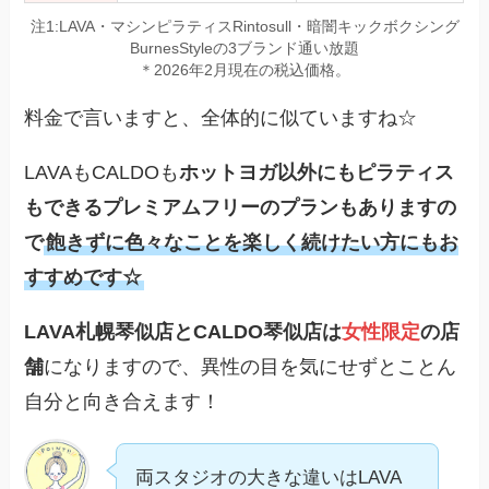
注1:LAVA・マシンピラティスRintosull・暗闇キックボクシング
BurnesStyleの3ブランド通い放題
＊2026年2月現在の税込価格。
料金で言いますと、全体的に似ていますね☆
LAVAもCALDOも
ホットヨガ以外にもピラティス
もできるプレミアムフリーのプランもありますの
で
飽きずに色々なことを楽しく続けたい方にもお
すすめです☆
LAVA札幌琴似店とCALDO琴似店は
女性限定
の店
舗
になりますので、異性の目を気にせずとことん
自分と向き合えます！
両スタジオの大きな違いはLAVA