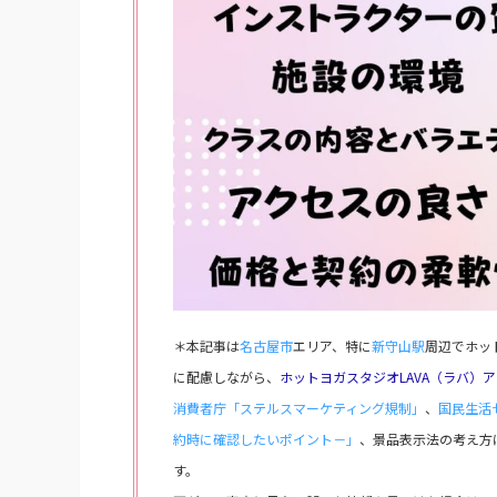
＊本記事は
名古屋市
エリア、特に
新守山駅
周辺でホッ
に配慮しながら、
ホットヨガスタジオLAVA（ラバ）
消費者庁「ステルスマーケティング規制」
、
国民生活
約時に確認したいポイント－」
、景品表示法の考え方
す。