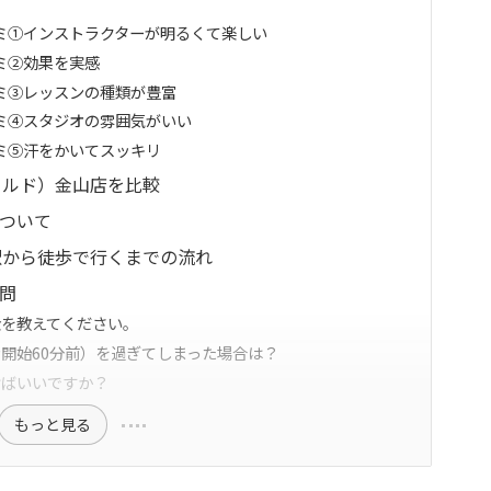
コミ①インストラクターが明るくて楽しい
ミ②効果を実感
コミ③レッスンの種類が豊富
コミ④スタジオの雰囲気がいい
コミ⑤汗をかいてスッキリ
（カルド）金山店を比較
について
山駅から徒歩で行くまでの流れ
質問
金を教えてください。
ン開始60分前）を過ぎてしまった場合は？
けばいいですか？
もっと見る