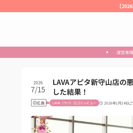
【20
運営者
LAVAアピタ新守山店の
2026
7/15
した結果！
広告
LAVA（ラバ）口コミレビュー
2026年1月14日