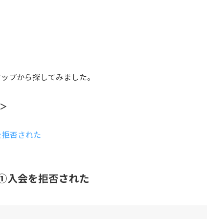
eマップから探してみました。
め＞
を拒否された
ミ①入会を拒否された