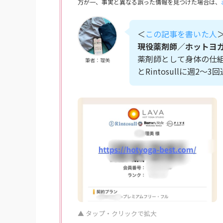
万が一、事実と異なる誤った情報を見つけた場合は、
＜
この記事を書いた人
現役薬剤師／ホットヨ
薬剤師として身体の仕組
筆者：理美
とRintosullに週2
▲ タップ・クリックで拡大