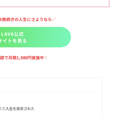
失敗続きの人生にさようなら／
LAVA公式
サイトを見る
題で月額1,980円実施
中
！
コミ①入会を拒否された