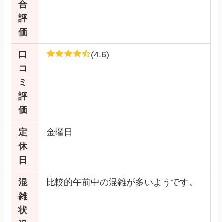
合
評
価
口
(4.6)
コ
ミ
評
価
定
金曜日
休
日
混
比較的午前中の混雑が多いようです。
雑
状