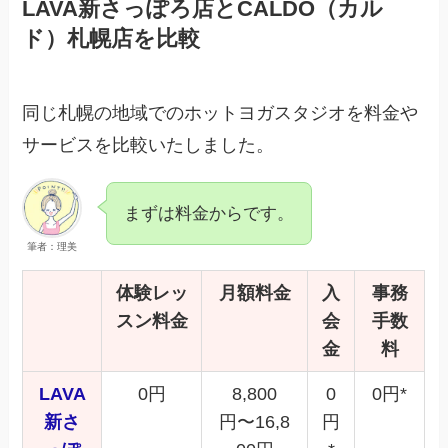
LAVA新さっぽろ店とCALDO（カル
ド）札幌店を比較
同じ札幌の地域でのホットヨガスタジオを料金や
サービスを比較いたしました。
まずは料金からです。
筆者：理美
体験レッ
月額料金
入
事務
スン料金
会
手数
金
料
LAVA
0円
8,800
0
0円*
新さ
円〜16,8
円