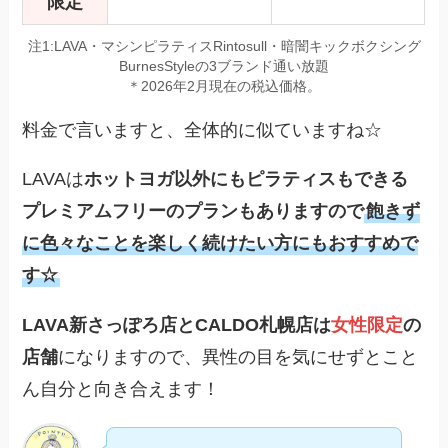
限定
注1:LAVA・マシンピラティスRintosull・暗闇キックボクシング
BurnesStyleの3ブランド通い放題
＊2026年2月現在の税込価格。
料金で言いますと、全体的に似ていますね☆
LAVAは
ホットヨガ以外にもピラティスもできる
プレミアムフリーのプランもありますので
飽きず
に色々なことを楽しく続けたい方にもおすすめで
す☆
LAVA新さっぽろ店とCALDO札幌店は
女性限定
の
店舗
になりますので、異性の目を気にせずとこと
ん自分と向き合えます！