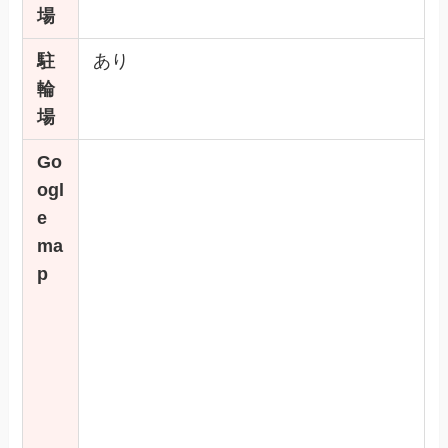
場
駐
あり
輪
場
Go
ogl
e
ma
p