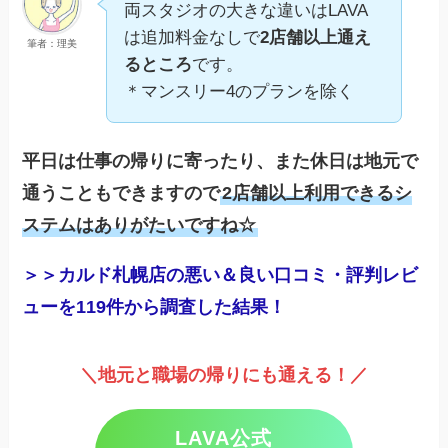
両スタジオの大きな違いはLAVA
は追加料金なしで
2店舗以上通え
筆者：理美
るところ
です。
＊マンスリー4のプランを除く
平日は仕事の帰りに寄ったり、また休日は地元で
通うこともできますので
2店舗以上利用できるシ
ステムはありがたいですね☆
＞＞カルド札幌店の悪い＆良い口コミ・評判レビ
ューを119件から調査した結果！
＼地元と職場の帰りにも通える！／
LAVA公式