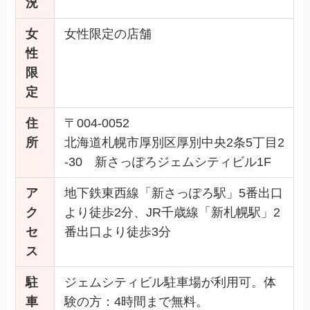
況
女
女性限定の店舗
性
限
定
住
〒004-0052
所
北海道札幌市厚別区厚別中央2条5丁目2
-30 新さっぽろジェムシティビル1F
ア
地下鉄東西線「新さっぽろ駅」5番出口
ク
より徒歩2分、JR千歳線「新札幌駅」2
セ
番出口より徒歩3分
ス
駐
ジェムシティビル駐車場が利用可。体
車
験の方：4時間まで無料。