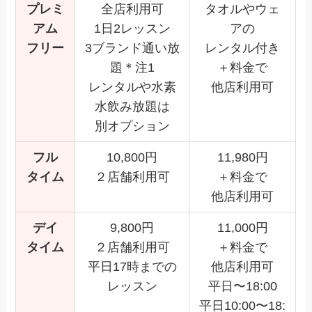
プレミ
全店利用可
タオルやウェ
アム
1日2レッスン
アの
フリー
3ブランド通い放
レンタル付き
題＊注1
＋料金で
レンタルや水素
他店利用可
水飲み放題は
別オプション
フル
10,800円
11,980円
タイム
２店舗利用可
＋料金で
他店利用可
デイ
9,800円
11,000円
タイム
２店舗利用可
＋料金で
平日17時までの
他店利用可
レッスン
平日〜18:00
平日10:00〜18: