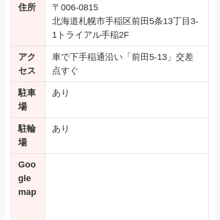
住所
〒006-0815
北海道札幌市手稲区前田5条13丁目3-
1トライアル手稲2F
アク
車で下手稲通沿い「前田5-13」交差
セス
点すぐ
駐車
あり
場
駐輪
あり
場
Goo
gle
map