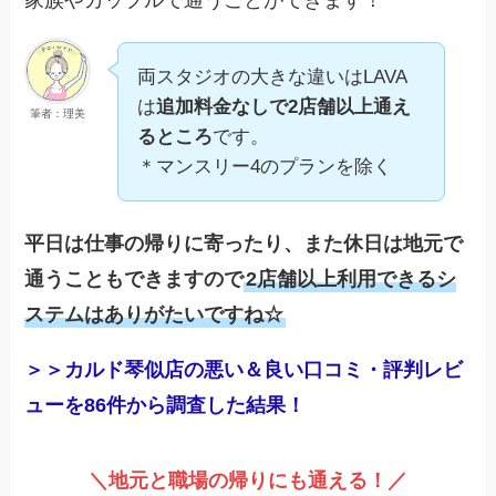
家族やカップルで通うことができます！
両スタジオの大きな違いはLAVA
は
追加料金なしで
2店舗以上通え
筆者：理美
るところ
です。
＊マンスリー4のプランを除く
平日は仕事の帰りに寄ったり、また休日は地元で
通うこともできますので
2店舗以上利用できるシ
ステムはありがたいですね☆
＞＞カルド琴似店の悪い＆良い口コミ・評判レビ
ューを86件から調査した結果！
＼地元と職場の帰りにも通える！／