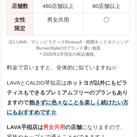
店舗数
460店舗以上
80店舗以上
女性
男女共用
◯
限定
注1:LAVA・マシンピラティスRintosull・暗闇キックボクシング
BurnesStyleの3ブランド通い放題
＊2026年2月現在の税込価格。
料金で言いますと、全体的に似ていますね☆
LAVAとCALDO琴似店は
ホットヨガ以外にもピラ
ティスもできるプレミアムフリーのプランもあり
ますので
飽きずに色々なことを楽しく続けたい方
にもおすすめです☆
LAVA手稲店は
男女共用
の店舗
になりますので、