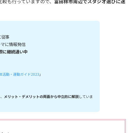
比較も行っていますので、
富田林市周辺でスタジオ選びに迷
に従事
ーマに情報発信
実際に継続通い中
活動・運動ガイド2023
」
に、
メリット・デメリットの両面から中立的に解説
していま