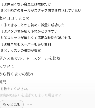
コミ①仲良くない会員には挨拶だけ
コミ②手続きのルールがスタッフ間で共有されていない
良い口コミまとめ
コミ①できることから初めて減量に成功した
コミ②スタジオが広く予約がとりやすい
コミ③スタッフが優しくて満足な時間が過ごせる
コミ④駐車場もスーパーもあり便利
コミ⑤レッスンの種類が豊富
Sダンス＆カルチャースクールを比較
について
から行くまでの流れ
質問
金を教えてください。
ン開始60分前）を過ぎてしまった場合は？
もっと見る