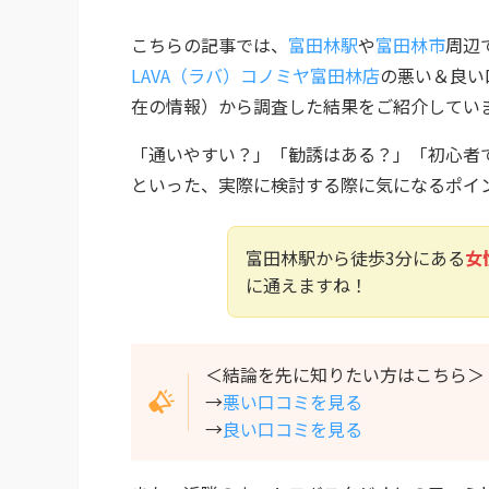
こちらの記事では、
富田林駅
や
富田林市
周辺
LAVA（ラバ）コノミヤ富田林店
の悪い＆良い口
在の情報）から調査した結果をご紹介してい
「通いやすい？」「勧誘はある？」「初心者
といった、実際に検討する際に気になるポイ
富田林駅から徒歩3分にある
女
に通えますね！
＜結論を先に知りたい方はこちら＞
→
悪い口コミを見る
→
良い口コミを見る